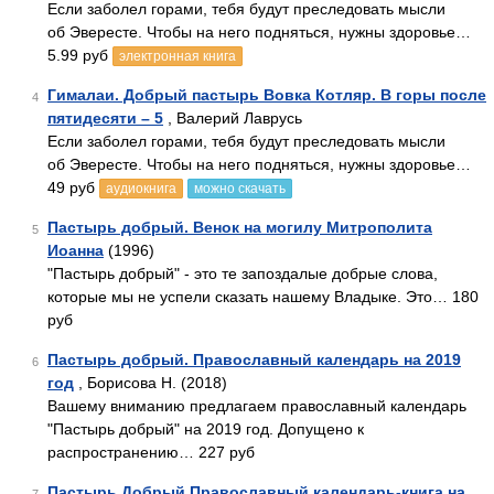
Если заболел горами, тебя будут преследовать мысли
об Эвересте. Чтобы на него подняться, нужны здоровье…
5.99 руб
электронная книга
Гималаи. Добрый пастырь Вовка Котляр. В горы после
4
пятидесяти – 5
, Валерий Лаврусь
Если заболел горами, тебя будут преследовать мысли
об Эвересте. Чтобы на него подняться, нужны здоровье…
49 руб
аудиокнига
можно скачать
Пастырь добрый. Венок на могилу Митрополита
5
Иоанна
(1996)
"Пастырь добрый" - это те запоздалые добрые слова,
которые мы не успели сказать нашему Владыке. Это… 180
руб
Пастырь добрый. Православный календарь на 2019
6
год
, Борисова Н. (2018)
Вашему вниманию предлагаем православный календарь
"Пастырь добрый" на 2019 год. Допущено к
распространению… 227 руб
Пастырь Добрый Православный календарь-книга на